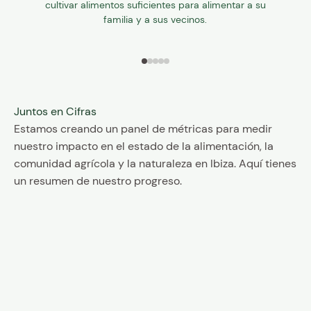
cultivar alimentos suficientes para alimentar a su
familia y a sus vecinos.
Ir al artículo 1
Ir al artículo 2
Ir al artículo 3
Ir al artículo 4
Ir al artículo 5
Juntos en Cifras
Estamos creando un panel de métricas para medir
nuestro impacto en el estado de la alimentación, la
comunidad agrícola y la naturaleza en Ibiza. Aquí tienes
100%
un resumen de nuestro progreso.
prácticas 
ecológicas