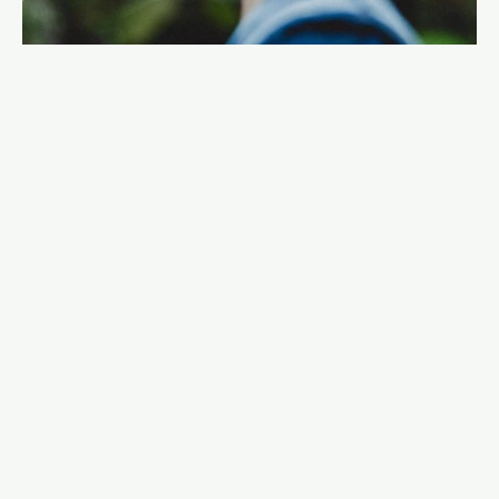
Una pequeña colección de regalos y tesoros
cuidadosamente seleccionada de socios locales.
Cerámicas, textiles, joyas y objetos para el hogar,
elegidos por su artesanía, su historia y su conexión con
la isla.