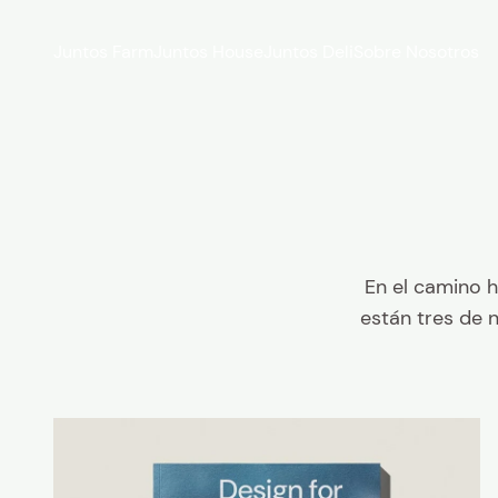
Ir al contenido
Juntos Farm
Juntos House
Juntos Deli
Sobre Nosotros
En el camino 
están tres de n