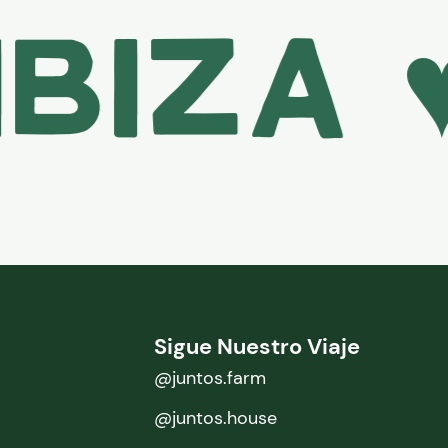
iza ♥
Sigue Nuestro Viaje
@juntos.farm
@juntos.house