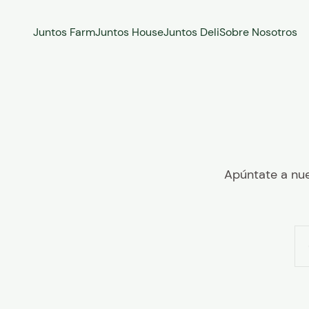
Ir al contenido
Juntos Farm
Juntos House
Juntos Deli
Sobre Nosotros
Apúntate a nue