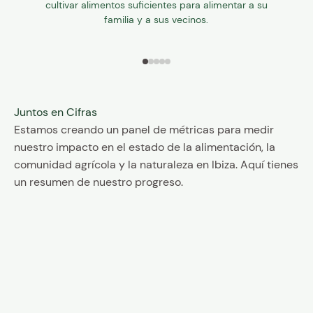
cultivar alimentos suficientes para alimentar a su
familia y a sus vecinos.
Ir al artículo 1
Ir al artículo 2
Ir al artículo 3
Ir al artículo 4
Ir al artículo 5
Juntos en Cifras
Estamos creando un panel de métricas para medir
nuestro impacto en el estado de la alimentación, la
comunidad agrícola y la naturaleza en Ibiza. Aquí tienes
100%
un resumen de nuestro progreso.
prácticas 
ecológicas