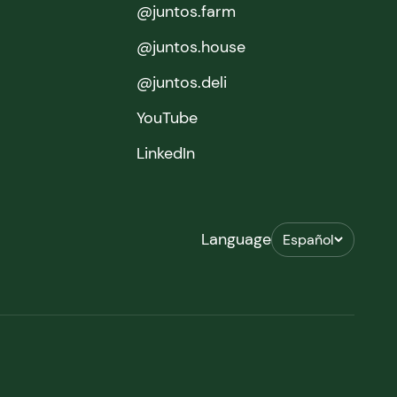
@juntos.farm
@juntos.house
@juntos.deli
YouTube
LinkedIn
Language
Español