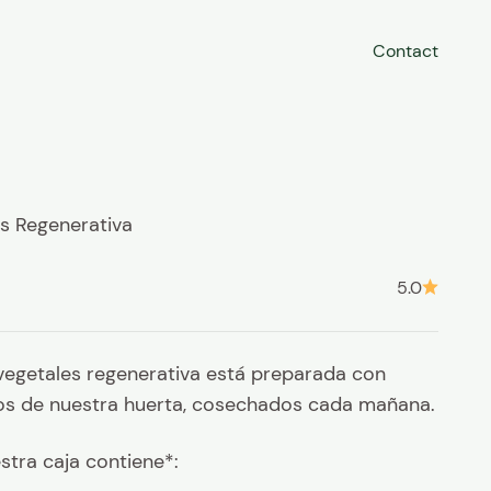
Contact
s Regenerativa
rta
5.0
vegetales regenerativa está preparada con
os de nuestra huerta, cosechados cada mañana.
tra caja contiene*: