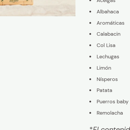
Acelgas
Albahaca
Aromáticas
Calabacin
Col Lisa
Lechugas
Limón
Nísperos
Patata
Puerros baby
Remolacha
*
El conteni